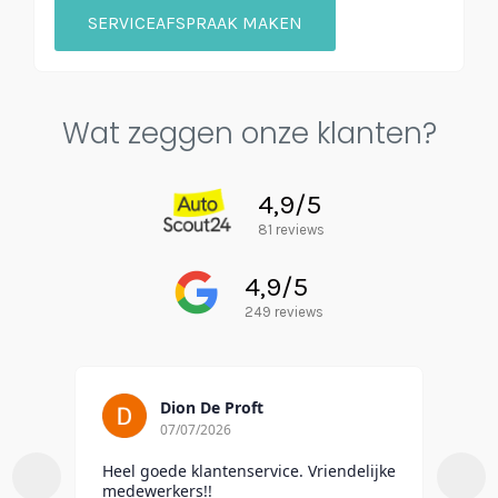
SERVICEAFSPRAAK MAKEN
Wat zeggen onze klanten?
4,9/5
81 reviews
4,9/5
249 reviews
Dion De Proft
07/07/2026
Heel goede klantenservice. Vriendelijke
To
medewerkers!!
do