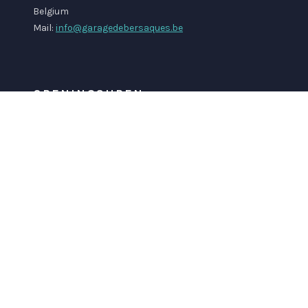
Belgium
Mail:
info@garagedebersaques.be
OPENINGSUREN
Dagelijks telefonisch bereikbaar van 09u tot 18u.
Bel ons voor een afspraak op
09 228 15 83
BLIJF OP DE HOOGTE
FACEBOOK
INSTAGRAM